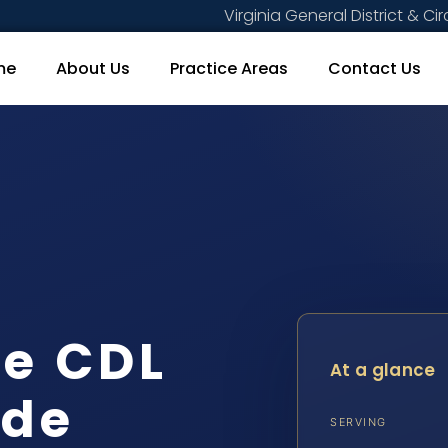
Virginia General District & Cir
me
About Us
Practice Areas
Contact Us
de CDL
At a glance
 de
SERVING