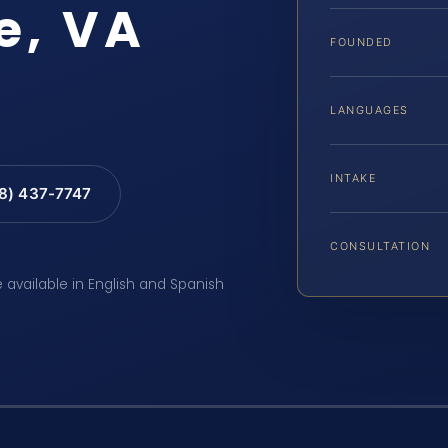
e, VA
FOUNDED
LANGUAGES
INTAKE
88) 437-7747
CONSULTATION
e available in English and Spanish