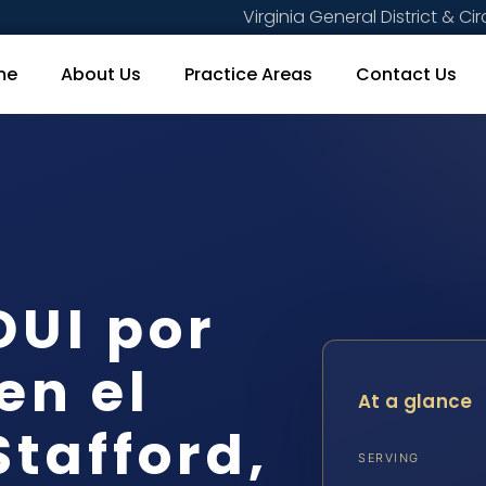
Virginia General District & Cir
me
About Us
Practice Areas
Contact Us
DUI por
en el
At a glance
tafford,
SERVING